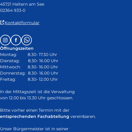
45721 Haltern am See
02364 933-0
(Link
Kontaktformular
ist
extern
Follow
Instagram
Facebook
Whatsapp
und
us
öffnet
Öffnungszeiten
on:
in
Montag: 8.30- 17.30 Uhr
neuem
Dienstag: 8.30- 16.00 Uhr
Fenster)
Mittwoch: 8.30- 16.00 Uhr
Donnerstag: 8.30- 16.00 Uhr
Freitag: 8.30- 12.00 Uhr
In der Mittagszeit ist die Verwaltung
von 12.00 bis 13.30 Uhr geschlossen.
Bitte vorher einen Termin mit der
entsprechenden Fachabteilung
vereinbaren.
Unser Bürgermeister ist in seiner