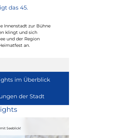
gt das 45.
Europa vor Ort
Wie europäische Förde
Region wirken, davon 
e Innenstadt zur Bühne
Europaabgeordnete fü
en klingt und sich
Radtke.
ee und der Region
Heimatfest an.
ights im Überblick
lungen der Stadt
ights
04. - 06.09.2026
mit Seeblick!
Heimatfest