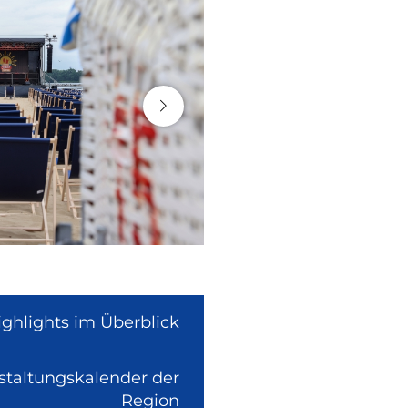
ighlights im Überblick
nstaltungskalender der
(Link
Region