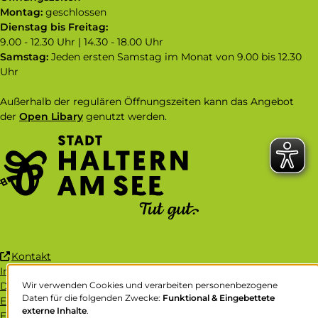
on:
Montag:
geschlossen
Dienstag bis Freitag:
9.00 - 12.30 Uhr | 14.30 - 18.00 Uhr
Samstag:
Jeden ersten Samstag im Monat von 9.00 bis 12.30
Uhr
Außerhalb der regulären Öffnungszeiten kann das Angebot
der
Open Libary
genutzt werden.
(Link
Kontakt
ist
Impressum
extern
Datenschutz
Wir verwenden Cookies und verarbeiten personenbezogene
Verwendung
Daten für die folgenden Zwecke:
Funktional & Eingebettete
und
Erklärung zur Barrierefreiheit
von
externe Inhalte
.
öffnet
Easy-to-Read Language
personenbezogenen