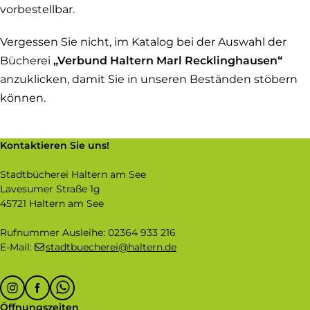
vorbestellbar.
Vergessen Sie nicht, im Katalog bei der Auswahl der
Bücherei
„Verbund Haltern Marl Recklinghausen“
anzuklicken, damit Sie in unseren Beständen stöbern
können.
Kontaktieren Sie uns!
Stadtbücherei Haltern am See
Lavesumer Straße 1g
45721 Haltern am See
Rufnummer Ausleihe: 02364 933 216
E-Mail:
stadtbuecherei@haltern.de
Follow
Instagram
Facebook
Whatsapp
us
Öffnungszeiten