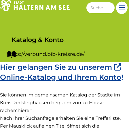
Direkt
Suche
Me
zum
Haltern
Inhalt
am
See
Katalog & Konto
https://verbund.bib-kreisre.de/
Hier gelangen Sie zu unserem
(L
Online-Katalog und Ihrem Konto
!
is
Sie können im gemeinsamen Katalog der Städte im
ex
Kreis Recklinghausen bequem von zu Hause
u
recherchieren.
öf
Nach Ihrer Suchanfrage erhalten Sie eine Trefferliste.
in
Per Mausklick auf einen Titel öffnet sich die