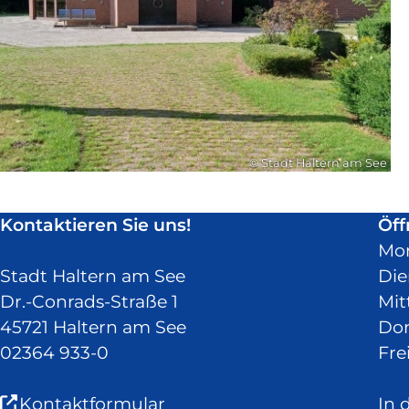
© Stadt Haltern am See
Kontaktieren Sie uns!
Öff
Mo
Stadt Haltern am See
Die
Dr.-Conrads-Straße 1
Mit
45721 Haltern am See
Don
02364 933-0
Fre
(Link
Kontaktformular
In 