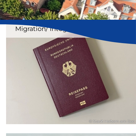
©
Markus
Wernau
Migration/ Integration
© Stadt Haltern am See