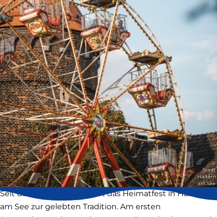
©
Stadt
Haltern
am See
Seit über 40 Jahren gehört das Heimatfest in Haltern
am See zur gelebten Tradition. Am ersten