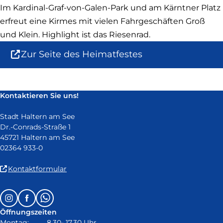
Im Kardinal-Graf-von-Galen-Park und am Kärntner Platz
erfreut eine Kirmes mit vielen Fahrgeschäften Groß
und Klein. Highlight ist das Riesenrad.
Zur Seite des Heimatfestes
(Link
ist
extern
Kontaktieren Sie uns!
und
öffnet
Stadt Haltern am See
in
Dr.-Conrads-Straße 1
neuem
45721 Haltern am See
Fenster)
02364 933-0
(Link
Kontaktformular
ist
extern
Follow
Instagram
Facebook
Whatsapp
und
us
öffnet
Öffnungszeiten
on:
in
Montag: 8.30- 17.30 Uhr