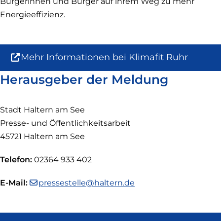
Bürgerinnen und Bürger auf ihrem Weg zu mehr
Energieeffizienz.
Mehr Informationen bei Klimafit Ruhr
(Link
ist
Herausgeber der Meldung
extern
und
Stadt Haltern am See
öffnet
Presse- und Öffentlichkeitsarbeit
in
neuem
45721 Haltern am See
Fenster)
Telefon:
02364 933 402
E-Mail:
pressestelle@haltern.de