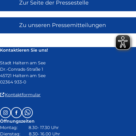
Zur Seite der Pressestelle
Zu unseren Pressemitteilungen
Kontaktieren Sie uns!
Stadt Haltern am See
Dr.-Conrads-Straße 1
45721 Haltern am See
02364 933-0
(Link
Kontaktformular
ist
extern
Follow
Instagram
Facebook
Whatsapp
und
us
öffnet
Öffnungszeiten
on:
in
Montag: 8.30- 17.30 Uhr
neuem
Dienstag: 8.30- 16.00 Uhr