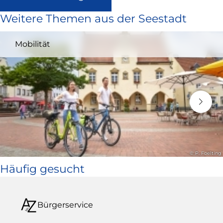
ist
Weitere Themen aus der Seestadt
extern
und
Mobilität
öffnet
in
neuem
Fenster)
© P. Foelting
Häufig gesucht
Bürgerservice