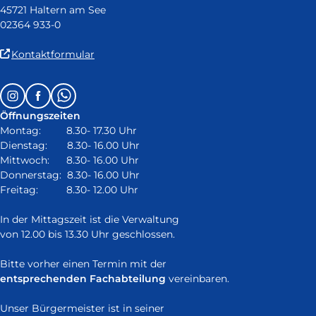
45721 Haltern am See
02364 933-0
(Link
Kontaktformular
ist
extern
Follow
Instagram
Facebook
Whatsapp
und
us
öffnet
Öffnungszeiten
on:
in
Montag: 8.30- 17.30 Uhr
neuem
Dienstag: 8.30- 16.00 Uhr
Fenster)
Mittwoch: 8.30- 16.00 Uhr
Donnerstag: 8.30- 16.00 Uhr
Freitag: 8.30- 12.00 Uhr
In der Mittagszeit ist die Verwaltung
von 12.00 bis 13.30 Uhr geschlossen.
Bitte vorher einen Termin mit der
entsprechenden Fachabteilung
vereinbaren.
Unser Bürgermeister ist in seiner