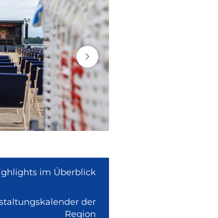
ighlights im Überblick
nstaltungskalender der
(Link
Region