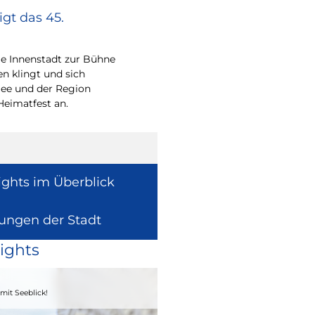
gt das 45.
Europa vor Ort
Wie europäische Förde
Region wirken, davon 
e Innenstadt zur Bühne
Europaabgeordnete fü
en klingt und sich
Radtke.
ee und der Region
Heimatfest an.
ights im Überblick
lungen der Stadt
ights
04. - 06.09.2026
mit Seeblick!
Heimatfest