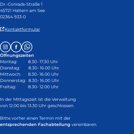
Dr.-Conrads-Straße 1
45721 Haltern am See
02364 933-0
(Link
Kontaktformular
ist
extern
Follow
Instagram
Facebook
Whatsapp
und
us
öffnet
Öffnungszeiten
on:
in
Montag: 8.30- 17.30 Uhr
neuem
Dienstag: 8.30- 16.00 Uhr
Fenster)
Mittwoch: 8.30- 16.00 Uhr
Donnerstag: 8.30- 16.00 Uhr
Freitag: 8.30- 12.00 Uhr
In der Mittagszeit ist die Verwaltung
von 12.00 bis 13.30 Uhr geschlossen.
Bitte vorher einen Termin mit der
entsprechenden Fachabteilung
vereinbaren.