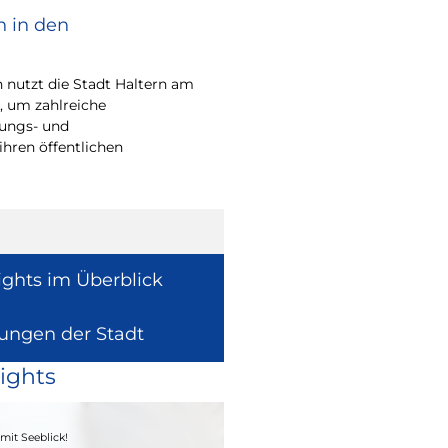
n in den
Bürgerpreis Ehre
gesucht
nutzt die Stadt Haltern am
Auch in diesem Jahr m
t, um zahlreiche
wieder einen oder me
rungs- und
für ihr herausragend
ihren öffentlichen
auszeichnen.
ights im Überblick
lungen der Stadt
ights
04. - 06.09.2026
mit Seeblick!
Heimatfest