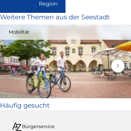
(Link
Region
ist
Weitere Themen aus der Seestadt
extern
und
Mobilität
öffnet
in
neuem
Fenster)
© P. Foelting
Häufig gesucht
Bürgerservice