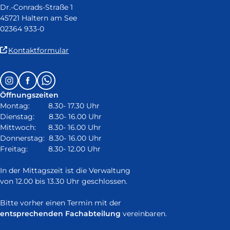
Dr.-Conrads-Straße 1
45721 Haltern am See
02364 933-0
(Link
Kontaktformular
ist
extern
Follow
Instagram
Facebook
Whatsapp
und
us
öffnet
Öffnungszeiten
on:
in
Montag: 8.30- 17.30 Uhr
neuem
Dienstag: 8.30- 16.00 Uhr
Fenster)
Mittwoch: 8.30- 16.00 Uhr
Donnerstag: 8.30- 16.00 Uhr
Freitag: 8.30- 12.00 Uhr
In der Mittagszeit ist die Verwaltung
von 12.00 bis 13.30 Uhr geschlossen.
Bitte vorher einen Termin mit der
entsprechenden Fachabteilung
vereinbaren.