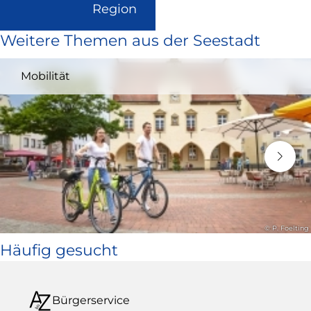
(Link
Region
ist
Weitere Themen aus der Seestadt
extern
und
Mobilität
öffnet
in
neuem
Fenster)
© P. Foelting
Häufig gesucht
Bürgerservice