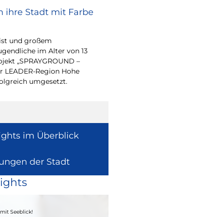
 ihre Stadt mit Farbe
Bürgerpreis Ehre
gesucht
eist und großem
Auch in diesem Jahr m
endliche im Alter von 13
wieder einen oder me
-Projekt „SPRAYGROUND –
für ihr herausragend
 der LEADER-Region Hohe
auszeichnen.
folgreich umgesetzt.
ights im Überblick
lungen der Stadt
ights
04. - 06.09.2026
mit Seeblick!
Heimatfest