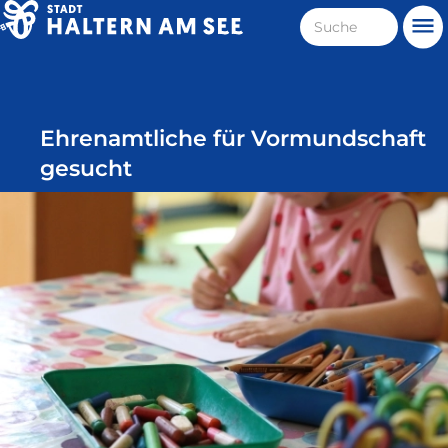
Direkt
Suche
Me
zum
Haltern
Inhalt
am
See
Ehrenamtliche für Vormundschaft
gesucht