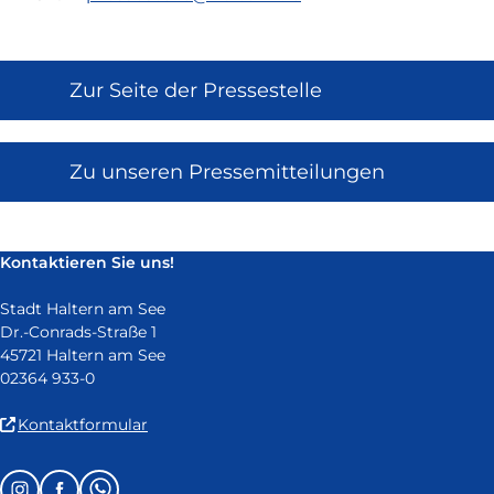
Zur Seite der Pressestelle
Zu unseren Pressemitteilungen
Kontaktieren Sie uns!
Stadt Haltern am See
Dr.-Conrads-Straße 1
45721 Haltern am See
02364 933-0
(Link
Kontaktformular
ist
extern
Follow
Instagram
Facebook
Whatsapp
und