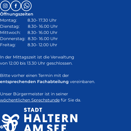
extern
Follow
Instagram
Facebook
Whatsapp
und
us
öffnet
Öffnungszeiten
on:
in
Montag: 8.30- 17.30 Uhr
neuem
Dienstag: 8.30- 16.00 Uhr
Fenster)
Mittwoch: 8.30- 16.00 Uhr
Donnerstag: 8.30- 16.00 Uhr
Freitag: 8.30- 12.00 Uhr
In der Mittagszeit ist die Verwaltung
von 12.00 bis 13.30 Uhr geschlossen.
Bitte vorher einen Termin mit der
entsprechenden Fachabteilung
vereinbaren.
Unser Bürgermeister ist in seiner
wöchentlichen Sprechstunde
für Sie da.