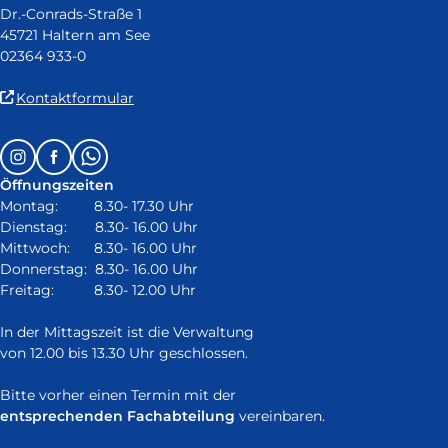
Dr.-Conrads-Straße 1
45721 Haltern am See
02364 933-0
(Link
Kontaktformular
ist
extern
Follow
Instagram
Facebook
Whatsapp
und
us
öffnet
Öffnungszeiten
on:
in
Montag: 8.30- 17.30 Uhr
neuem
Dienstag: 8.30- 16.00 Uhr
Fenster)
Mittwoch: 8.30- 16.00 Uhr
Donnerstag: 8.30- 16.00 Uhr
Freitag: 8.30- 12.00 Uhr
In der Mittagszeit ist die Verwaltung
von 12.00 bis 13.30 Uhr geschlossen.
Bitte vorher einen Termin mit der
entsprechenden Fachabteilung
vereinbaren.