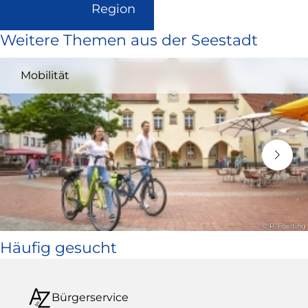
(Link
Region
ist
Weitere Themen aus der Seestadt
extern
und
Mobilität
öffnet
in
neuem
Fenster)
© P. Foelting
Häufig gesucht
Bürgerservice