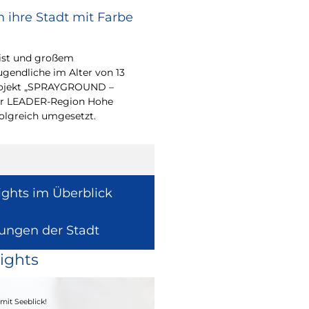
 ihre Stadt mit Farbe
Renovierungsarbe
Sommerferien
eist und großem
Während der Sommerfe
endliche im Alter von 13
See die unterrichtsfrei
-Projekt „SPRAYGROUND –
Modernisierungs-, Re
 der LEADER-Region Hohe
Instandhaltungsarbeite
folgreich umgesetzt.
Gebäuden umzusetzen
ights im Überblick
lungen der Stadt
ights
04. - 06.09.2026
mit Seeblick!
Heimatfest