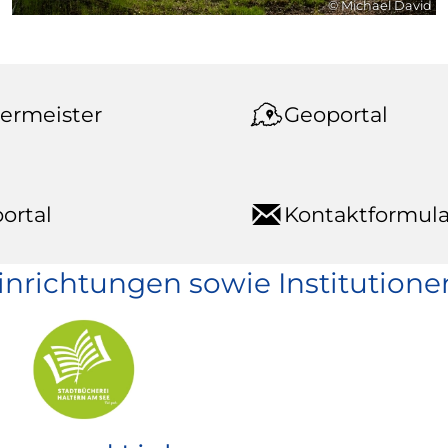
© Michael David
ermeister
Geoportal
ortal
Kontaktformula
einrichtungen sowie Institutione