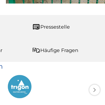
© Stadt Haltern am See
Pressestelle
r
Häufige Fragen
n