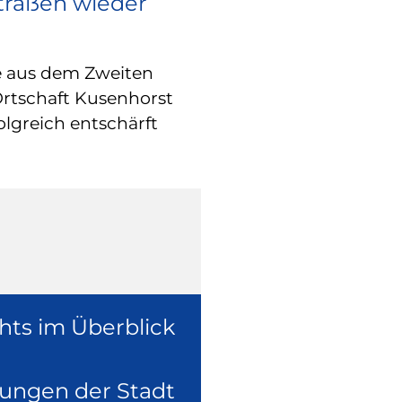
Straßen wieder
RATHAUS
Europa vor O
e aus dem Zweiten
Wie europäische
Ortschaft Kusenhorst
konkret in der 
olgreich entschärft
überzeugte sich
Europaabgeordne
Ruhr, Dennis Ra
hts im Überblick
lungen der Stadt