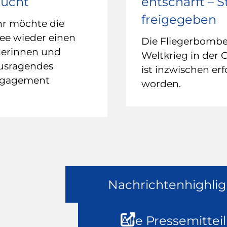
sucht
entschärft – 
freigegeben
hr möchte die
ee wieder einen
Die Fliegerbomb
gerinnen und
Weltkrieg in der 
ausragendes
ist inzwischen erf
ngagement
worden.
Nachrichtenhighlig
Alle Pressemittei