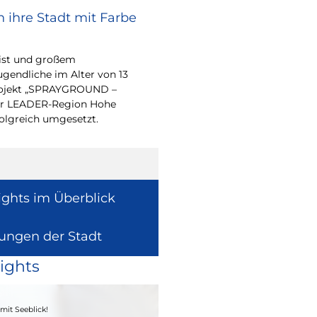
 ihre Stadt mit Farbe
Bürgerpreis Ehre
gesucht
eist und großem
Auch in diesem Jahr m
endliche im Alter von 13
wieder einen oder me
-Projekt „SPRAYGROUND –
für ihr herausragend
 der LEADER-Region Hohe
auszeichnen.
folgreich umgesetzt.
ights im Überblick
lungen der Stadt
ights
04. - 06.09.2026
mit Seeblick!
Heimatfest