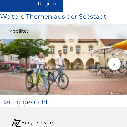
(Link
Region
ist
Weitere Themen aus der Seestadt
extern
und
Mobilität
öffnet
in
neuem
Fenster)
© P. Foelting
Häufig gesucht
Bürgerservice