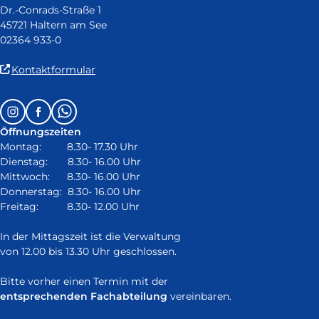
Dr.-Conrads-Straße 1
45721 Haltern am See
02364 933-0
(Link
Kontaktformular
ist
extern
Follow
Instagram
Facebook
Whatsapp
und
us
öffnet
Öffnungszeiten
on:
in
Montag: 8.30- 17.30 Uhr
neuem
Dienstag: 8.30- 16.00 Uhr
Fenster)
Mittwoch: 8.30- 16.00 Uhr
Donnerstag: 8.30- 16.00 Uhr
Freitag: 8.30- 12.00 Uhr
In der Mittagszeit ist die Verwaltung
von 12.00 bis 13.30 Uhr geschlossen.
Bitte vorher einen Termin mit der
entsprechenden Fachabteilung
vereinbaren.