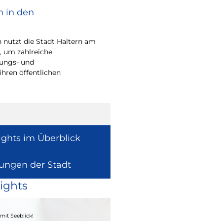
n in den
Bürgerpreis Ehre
gesucht
nutzt die Stadt Haltern am
Auch in diesem Jahr m
t, um zahlreiche
wieder einen oder me
rungs- und
für ihr herausragend
ihren öffentlichen
auszeichnen.
ights im Überblick
lungen der Stadt
ights
04. - 06.09.2026
mit Seeblick!
Heimatfest