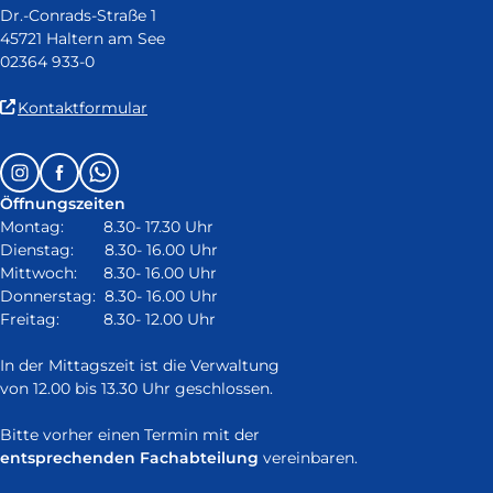
Dr.-Conrads-Straße 1
45721 Haltern am See
02364 933-0
(Link
Kontaktformular
ist
extern
Follow
Instagram
Facebook
Whatsapp
und
us
öffnet
Öffnungszeiten
on:
in
Montag: 8.30- 17.30 Uhr
neuem
Dienstag: 8.30- 16.00 Uhr
Fenster)
Mittwoch: 8.30- 16.00 Uhr
Donnerstag: 8.30- 16.00 Uhr
Freitag: 8.30- 12.00 Uhr
In der Mittagszeit ist die Verwaltung
von 12.00 bis 13.30 Uhr geschlossen.
Bitte vorher einen Termin mit der
entsprechenden Fachabteilung
vereinbaren.