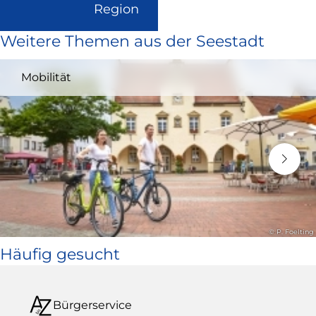
(Link
Region
ist
Weitere Themen aus der Seestadt
extern
und
Mobilität
öffnet
in
neuem
Fenster)
© P. Foelting
Häufig gesucht
Bürgerservice