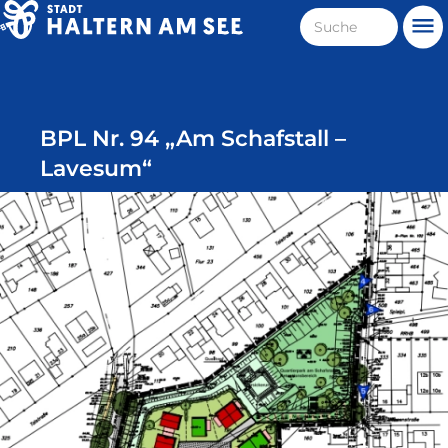
Direkt
Suche
Me
zum
Haltern
Inhalt
am
See
BPL Nr. 94 „Am Schafstall –
Lavesum“