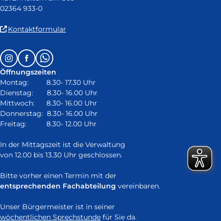
02364 933-0
(Link
Kontaktformular
ist
extern
Follow
Instagram
Facebook
Whatsapp
und
us
öffnet
Öffnungszeiten
on:
in
Montag: 8.30- 17.30 Uhr
neuem
Dienstag: 8.30- 16.00 Uhr
Fenster)
Mittwoch: 8.30- 16.00 Uhr
Donnerstag: 8.30- 16.00 Uhr
Freitag: 8.30- 12.00 Uhr
In der Mittagszeit ist die Verwaltung
von 12.00 bis 13.30 Uhr geschlossen.
Bitte vorher einen Termin mit der
entsprechenden Fachabteilung
vereinbaren.
Unser Bürgermeister ist in seiner
wöchentlichen Sprechstunde
für Sie da.