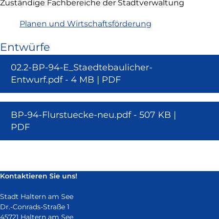
Zuständige Fachbereiche der Stadtverwaltung
Planen und Wirtschaftsförderung
Entwürfe
Dokument
02.2-BP-94-E_Staedtebaulicher-
Entwurf.pdf - 4 MB |
PDF
Dokument
BP-94-Flurstuecke-neu.pdf - 507 KB |
PDF
Kontaktieren Sie uns!
Stadt Haltern am See
Dr.-Conrads-Straße 1
45721 Haltern am See