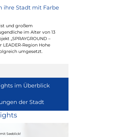
 ihre Stadt mit Farbe
Bürgerpreis Ehre
gesucht
eist und großem
Auch in diesem Jahr m
endliche im Alter von 13
wieder einen oder me
-Projekt „SPRAYGROUND –
für ihr herausragend
 der LEADER-Region Hohe
auszeichnen.
folgreich umgesetzt.
ights im Überblick
lungen der Stadt
ights
04. - 06.09.2026
mit Seeblick!
Heimatfest