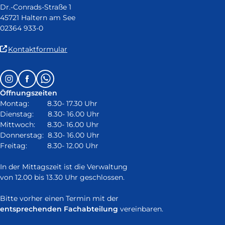
Dr.-Conrads-Straße 1
45721 Haltern am See
02364 933-0
(Link
Kontaktformular
ist
extern
Follow
Instagram
Facebook
Whatsapp
und
us
öffnet
Öffnungszeiten
on:
in
Montag: 8.30- 17.30 Uhr
neuem
Dienstag: 8.30- 16.00 Uhr
Fenster)
Mittwoch: 8.30- 16.00 Uhr
Donnerstag: 8.30- 16.00 Uhr
Freitag: 8.30- 12.00 Uhr
In der Mittagszeit ist die Verwaltung
von 12.00 bis 13.30 Uhr geschlossen.
Bitte vorher einen Termin mit der
entsprechenden Fachabteilung
vereinbaren.