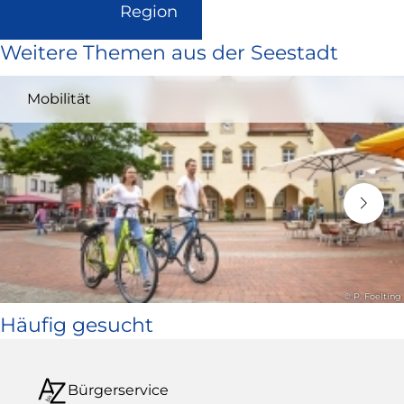
(Link
Region
ist
Weitere Themen aus der Seestadt
extern
und
Mobilität
öffnet
in
neuem
Fenster)
© P. Foelting
Häufig gesucht
Bürgerservice