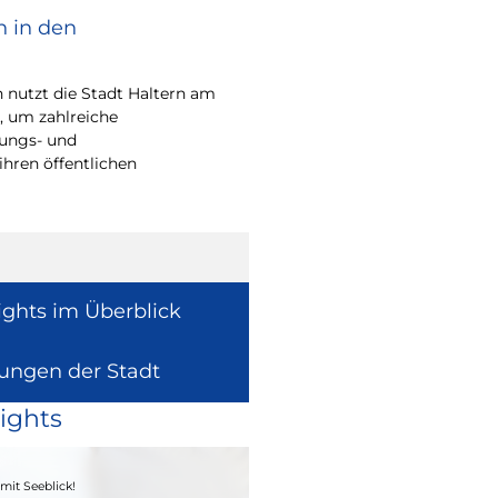
n in den
Bürgerpreis Ehre
gesucht
nutzt die Stadt Haltern am
Auch in diesem Jahr m
t, um zahlreiche
wieder einen oder me
rungs- und
für ihr herausragend
ihren öffentlichen
auszeichnen.
ights im Überblick
lungen der Stadt
ights
04. - 06.09.2026
mit Seeblick!
Heimatfest