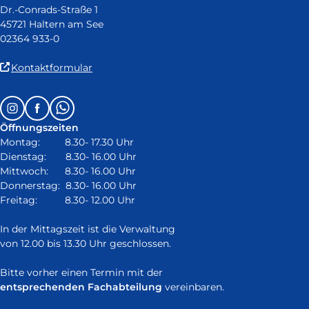
Dr.-Conrads-Straße 1
45721 Haltern am See
02364 933-0
(Link
Kontaktformular
ist
extern
Follow
Instagram
Facebook
Whatsapp
und
us
öffnet
Öffnungszeiten
on:
in
Montag: 8.30- 17.30 Uhr
neuem
Dienstag: 8.30- 16.00 Uhr
Fenster)
Mittwoch: 8.30- 16.00 Uhr
Donnerstag: 8.30- 16.00 Uhr
Freitag: 8.30- 12.00 Uhr
In der Mittagszeit ist die Verwaltung
von 12.00 bis 13.30 Uhr geschlossen.
Bitte vorher einen Termin mit der
entsprechenden Fachabteilung
vereinbaren.