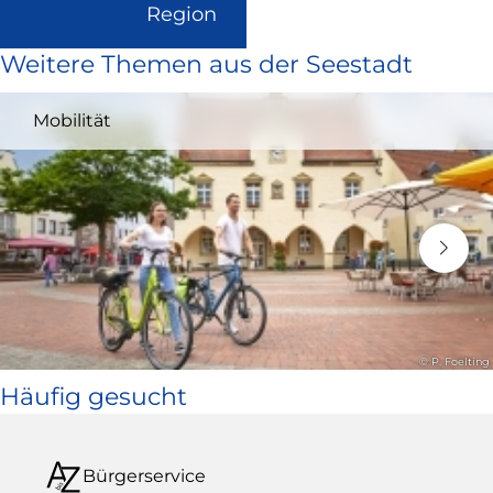
(Link
Region
ist
Weitere Themen aus der Seestadt
extern
und
Mobilität
öffnet
in
neuem
Fenster)
© P. Foelting
Häufig gesucht
Bürgerservice