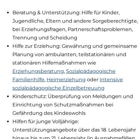
Fenster)
Beratung & Unterstützung: Hilfe für Kinder,
Jugendliche, Eltern und andere Sorgeberechtigte,
bei Erziehungsfragen, Partnerschaftsproblemen,
Trennung und Scheidung
Hilfe zur Erziehung: Gewährung und gemeinsame
Planung von ambulanten, teilstationären und
stationären Hilfemaßnahmen wie
Erziehungsberatung
,
Sozialpädagogische
Familienhilfe
,
Heimerziehung
oder
Intensive
sozialpädagogische Einzelbetreuung
Kinderschutz: Überprüfung von Meldungen und
Einrichtung von Schutzmaßnahmen bei
Gefährdung des Kindeswohls
Hilfen für junge Volljährige:
Unterstützungsangebote über das 18. Lebensjahr
hinaus bis zum 21. Lebensjahr (in Ausnahmefällen