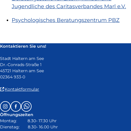
Jugendliche des Caritasverbandes Marl e.V.
Psychologisches Beratungszentrum PBZ
Kontaktieren Sie uns!
Stadt Haltern am See
Dr.-Conrads-Straße 1
45721 Haltern am See
02364 933-0
(Link
Kontaktformular
ist
extern
Follow
Instagram
Facebook
Whatsapp
und
us
öffnet
Öffnungszeiten
on:
in
Montag: 8.30- 17.30 Uhr
neuem
Dienstag: 8.30- 16.00 Uhr