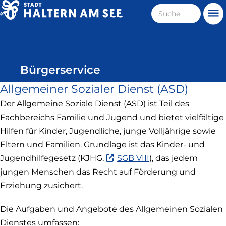
Direkt
Suche
Me
zum
Haltern
Inhalt
am
See
Bürgerservice
Allgemeiner Sozialer Dienst (ASD)
Der Allgemeine Soziale Dienst (ASD) ist Teil des
Fachbereichs Familie und Jugend und bietet vielfältige
Hilfen für Kinder, Jugendliche, junge Volljährige sowie
Eltern und Familien. Grundlage ist das Kinder- und
(Link
Jugendhilfegesetz (KJHG,
SGB VIII
), das jedem
ist
jungen Menschen das Recht auf Förderung und
extern
Erziehung zusichert.
und
öffnet
Die Aufgaben und Angebote des Allgemeinen Sozialen
in
Dienstes umfassen:
neuem