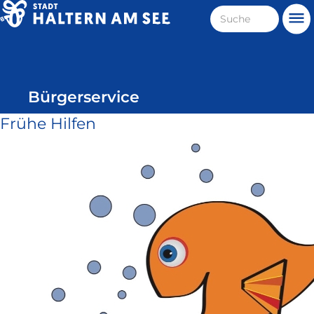
Direkt
Suche
Me
zum
Haltern
Inhalt
am
See
Bürgerservice
Frühe Hilfen