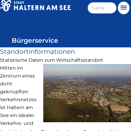
Direkt
Suche
Me
zum
Haltern
Inhalt
am
See
Bürgerservice
Standortinformationen
Statistische Daten zum Wirtschaftsstandort
Mitten im
Zentrum eines
dicht
geknüpften
Verkehrsnetzes
ist Haltern am
See ein idealer
Verkehrs- und