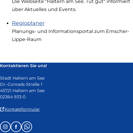
Die Webseite "Haltern am See. Tut gut" informiert
extern
über Aktuelles und Events.
und
öffnet
Regioplaner
in
Planungs- und Informationsportal zum Emscher-
neuem
Lippe-Raum
Fenster)
Kontaktieren Sie uns!
Stadt Haltern am See
Dr.-Conrads-Straße 1
45721 Haltern am See
02364 933-0
(Link
Kontaktformular
ist
extern
Follow
Instagram
Facebook
Whatsapp
und
us