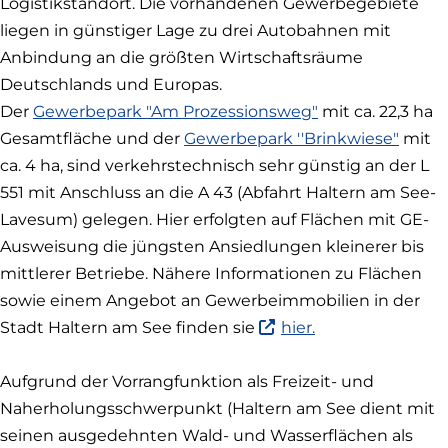
Logistikstandort. Die vorhandenen Gewerbegebiete
liegen in günstiger Lage zu drei Autobahnen mit
Anbindung an die größten Wirtschaftsräume
Deutschlands und Europas.
Der
Gewerbepark "Am Prozessionsweg"
mit ca. 22,3 ha
Gesamtfläche und der
Gewerbepark ''Brinkwiese"
mit
ca. 4 ha, sind verkehrstechnisch sehr günstig an der L
551 mit Anschluss an die A 43 (Abfahrt Haltern am See-
Lavesum) gelegen. Hier erfolgten auf Flächen mit GE-
Ausweisung die jüngsten Ansiedlungen kleinerer bis
mittlerer Betriebe. Nähere Informationen zu Flächen
sowie einem Angebot an Gewerbeimmobilien in der
(Link
Stadt Haltern am See finden sie
hier.
ist
extern
Aufgrund der Vorrangfunktion als Freizeit- und
und
Naherholungsschwerpunkt (Haltern am See dient mit
öffnet
in
seinen ausgedehnten Wald- und Wasserflächen als