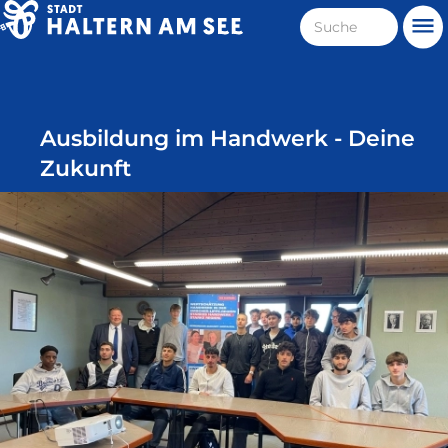
Direkt
Suche
Me
zum
Haltern
Inhalt
am
See
Ausbildung im Handwerk - Deine
Zukunft