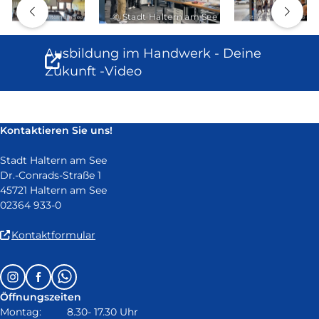
© Stadt Haltern am See
© Stadt Haltern am See
© Stadt Haltern am See
Ausbildung im Handwerk - Deine
(Link
Zukunft -Video
ist
extern
und
Kontaktieren Sie uns!
öffnet
in
Stadt Haltern am See
Dr.-Conrads-Straße 1
neuem
45721 Haltern am See
Fenster)
02364 933-0
(Link
Kontaktformular
ist
extern
Follow
Instagram
Facebook
Whatsapp
und
us
öffnet
Öffnungszeiten
on:
in
Montag: 8.30- 17.30 Uhr