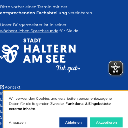
Bitte vorher einen Termin mit der
entsprechenden Fachabteilung
vereinbaren.
Unser Bürgermeister ist in seiner
wöchentlichen Sprechstunde
für Sie da.
(Link
Kontakt
ist
Impressum
Wir verwenden Cookies und verarbeiten personenbezogene
extern
Datenschutz
Verwendung
Daten für die folgenden Zwecke:
Funktional & Eingebettete
und
Erklärung zur Barrierefreiheit
von
externe Inhalte
.
öffnet
Easy-to-Read Language
personenbezogenen
Daten
in
Sitemap
und
Anpassen
neuem
Ablehnen
Akzeptieren
FAQ
Cookies