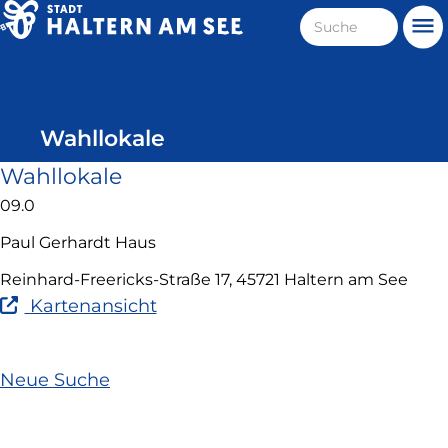
Direkt
Suche
Me
zum
Haltern
Inhalt
am
See
Wahllokale
Wahllokale
09.0
Paul Gerhardt Haus
Reinhard-Freericks-Straße 17, 45721 Haltern am See
(Link
Kartenansicht
ist
extern
und
Neue Suche
öffnet
in