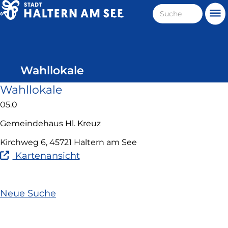
Direkt
Suche
Me
zum
Haltern
Inhalt
am
See
Wahllokale
Wahllokale
05.0
Gemeindehaus Hl. Kreuz
Kirchweg 6, 45721 Haltern am See
(Link
Kartenansicht
ist
extern
und
Neue Suche
öffnet
in