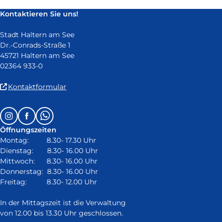
neuem
Kontaktieren Sie uns!
Fenster)
Stadt Haltern am See
Dr.-Conrads-Straße 1
45721 Haltern am See
02364 933-0
(Link
Kontaktformular
ist
extern
Follow
Instagram
Facebook
Whatsapp
und
us
öffnet
Öffnungszeiten
on:
in
Montag: 8.30- 17.30 Uhr
neuem
Dienstag: 8.30- 16.00 Uhr
Fenster)
Mittwoch: 8.30- 16.00 Uhr
Donnerstag: 8.30- 16.00 Uhr
Freitag: 8.30- 12.00 Uhr
In der Mittagszeit ist die Verwaltung
von 12.00 bis 13.30 Uhr geschlossen.