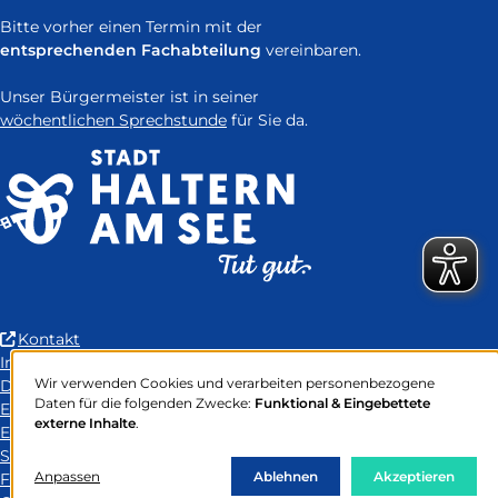
Bitte vorher einen Termin mit der
entsprechenden Fachabteilung
vereinbaren.
Unser Bürgermeister ist in seiner
wöchentlichen Sprechstunde
für Sie da.
(Link
Kontakt
ist
Impressum
Wir verwenden Cookies und verarbeiten personenbezogene
extern
Datenschutz
Verwendung
Daten für die folgenden Zwecke:
Funktional & Eingebettete
und
Erklärung zur Barrierefreiheit
von
externe Inhalte
.
öffnet
Easy-to-Read Language
personenbezogenen
Daten
in
Sitemap
und
Anpassen
neuem
Ablehnen
Akzeptieren
FAQ
Cookies