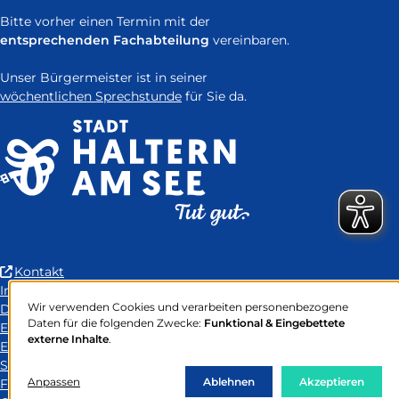
Bitte vorher einen Termin mit der
entsprechenden Fachabteilung
vereinbaren.
Unser Bürgermeister ist in seiner
wöchentlichen Sprechstunde
für Sie da.
(Link
Kontakt
ist
Impressum
Wir verwenden Cookies und verarbeiten personenbezogene
extern
Datenschutz
Verwendung
Daten für die folgenden Zwecke:
Funktional & Eingebettete
und
Erklärung zur Barrierefreiheit
von
externe Inhalte
.
öffnet
Easy-to-Read Language
personenbezogenen
Daten
in
Sitemap
und
Anpassen
neuem
Ablehnen
Akzeptieren
FAQ
Cookies