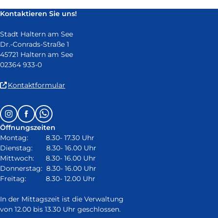
neuem
Kontaktieren Sie uns!
Fenster)
Stadt Haltern am See
Dr.-Conrads-Straße 1
45721 Haltern am See
02364 933-0
(Link
Kontaktformular
ist
extern
Follow
Instagram
Facebook
Whatsapp
und
us
öffnet
Öffnungszeiten
on:
in
Montag: 8.30- 17.30 Uhr
neuem
Dienstag: 8.30- 16.00 Uhr
Fenster)
Mittwoch: 8.30- 16.00 Uhr
Donnerstag: 8.30- 16.00 Uhr
Freitag: 8.30- 12.00 Uhr
In der Mittagszeit ist die Verwaltung
von 12.00 bis 13.30 Uhr geschlossen.