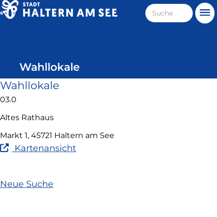
Direkt
Suche
Me
zum
Haltern
Inhalt
am
See
Wahllokale
Wahllokale
03.0
Altes Rathaus
Markt 1, 45721 Haltern am See
(Link
Kartenansicht
ist
extern
und
Neue Suche
öffnet
in