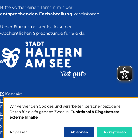
Bitte vorher einen Termin mit der
entsprechenden Fachabteilung
vereinbaren.
Unser Bürgermeister ist in seiner
wöchentlichen Sprechstunde
für Sie da.
(Link
Kontakt
ist
Impressum
Wir verwenden Cookies und verarbeiten personenbezogene
extern
Datenschutz
Verwendung
Daten für die folgenden Zwecke:
Funktional & Eingebettete
und
Erklärung zur Barrierefreiheit
von
externe Inhalte
.
öffnet
Easy-to-Read Language
personenbezogenen
Daten
in
Sitemap
und
Anpassen
neuem
Ablehnen
Akzeptieren
FAQ
Cookies