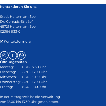
neuem
Kontaktieren Sie uns!
Fenster)
Stadt Haltern am See
Dr.-Conrads-Straße 1
45721 Haltern am See
02364 933-0
(Link
Kontaktformular
ist
extern
Follow
Instagram
Facebook
Whatsapp
und
us
öffnet
Öffnungszeiten
on:
in
Montag: 8.30- 17.30 Uhr
neuem
Dienstag: 8.30- 16.00 Uhr
Fenster)
Mittwoch: 8.30- 16.00 Uhr
Donnerstag: 8.30- 16.00 Uhr
Freitag: 8.30- 12.00 Uhr
In der Mittagszeit ist die Verwaltung
von 12.00 bis 13.30 Uhr geschlossen.