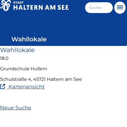
Direkt
Suche
Me
zum
Haltern
Inhalt
am
See
Wahllokale
Wahllokale
18.0
Grundschule Hullern
Schulstraße 4, 45721 Haltern am See
(Link
Kartenansicht
ist
extern
und
Neue Suche
öffnet
in