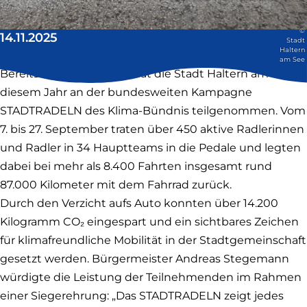
©
14.11.2025
Stadt
Haltern
Klima & Umwelt
am See
Bereits zum achten Mal hat die Stadt Haltern am See in
diesem Jahr an der bundesweiten Kampagne
STADTRADELN des Klima-Bündnis teilgenommen. Vom
7. bis 27. September traten über 450 aktive Radlerinnen
und Radler in 34 Hauptteams in die Pedale und legten
dabei bei mehr als 8.400 Fahrten insgesamt rund
87.000 Kilometer mit dem Fahrrad zurück.
Durch den Verzicht aufs Auto konnten über 14.200
Kilogramm CO₂ eingespart und ein sichtbares Zeichen
für klimafreundliche Mobilität in der Stadtgemeinschaft
gesetzt werden. Bürgermeister Andreas Stegemann
würdigte die Leistung der Teilnehmenden im Rahmen
einer Siegerehrung: „Das STADTRADELN zeigt jedes