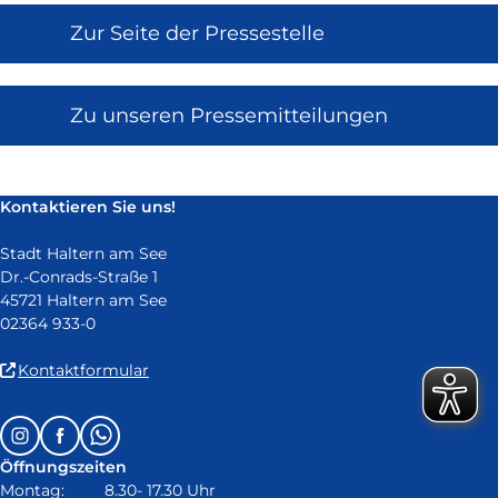
Zur Seite der Pressestelle
Zu unseren Pressemitteilungen
Kontaktieren Sie uns!
Stadt Haltern am See
Dr.-Conrads-Straße 1
45721 Haltern am See
02364 933-0
(Link
Kontaktformular
ist
extern
Follow
Instagram
Facebook
Whatsapp
und
us
öffnet
Öffnungszeiten
on:
in
Montag: 8.30- 17.30 Uhr