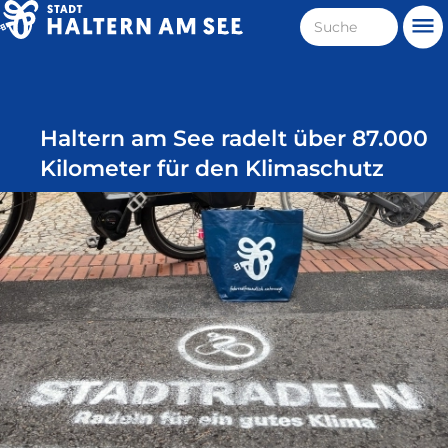
Direkt
Suche
Me
zum
Haltern
Inhalt
am
See
Haltern am See radelt über 87.000
Kilometer für den Klimaschutz