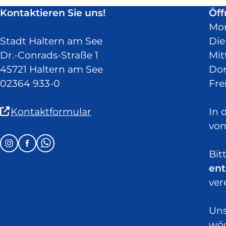
in
Kontaktieren Sie uns!
Öff
neuem
Mo
Fenster)
Stadt Haltern am See
Die
Dr.-Conrads-Straße 1
Mit
45721 Haltern am See
Don
02364 933-0
Fre
(Link
Kontaktformular
In 
ist
von
extern
Follow
Instagram
Facebook
Whatsapp
und
Bit
us
öffnet
ent
on:
in
ver
neuem
Fenster)
Uns
wöc