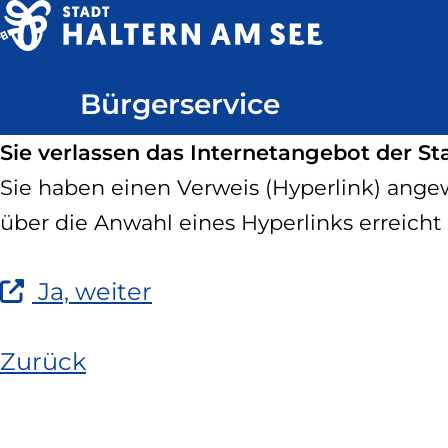
Direkt
zum
Haltern
Inhalt
Bürgerservice
am
See
Sie verlassen das Internetangebot der St
Sie haben einen Verweis (Hyperlink) angewä
über die Anwahl eines Hyperlinks erreicht 
(Link
Ja, weiter
ist
extern
Zurück
und
öffnet