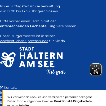
In der Mittagszeit ist die Verwaltung
von 12.00 bis 13.30 Uhr geschlossen.
Bitte vorher einen Termin mit der
entsprechenden Fachabteilung
vereinbaren.
Unser Bürgermeister ist in seiner
wöchentlichen Sprechstunde
für Sie da.
(Link
Kontakt
ist
Impressum
Wir verwenden Cookies und verarbeiten personenbezogene
extern
Datenschutz
Verwendung
Daten für die folgenden Zwecke:
Funktional & Eingebettete
und
Erklärung zur Barrierefreiheit
von
externe Inhalte
.