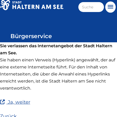
Direkt
Suche
Me
zum
Haltern
Inhalt
am
See
Bürgerservice
Sie verlassen das Internetangebot der Stadt Haltern
am See.
Sie haben einen Verweis (Hyperlink) angewählt, der auf
eine externe Internetseite führt. Für den Inhalt von
Internetseiten, die über die Anwahl eines Hyperlinks
erreicht werden, ist die Stadt Haltern am See nicht
verantwortlich.
(Link
Ja, weiter
ist
extern
Zurück