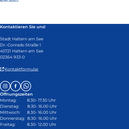
und
öffnet
in
neuem
Kontaktieren Sie uns!
Fenster)
Stadt Haltern am See
Dr.-Conrads-Straße 1
45721 Haltern am See
02364 933-0
(Link
Kontaktformular
ist
extern
Follow
Instagram
Facebook
Whatsapp
und
us
öffnet
Öffnungszeiten
on:
in
Montag: 8.30- 17.30 Uhr
neuem
Dienstag: 8.30- 16.00 Uhr
Fenster)
Mittwoch: 8.30- 16.00 Uhr
Donnerstag: 8.30- 16.00 Uhr
Freitag: 8.30- 12.00 Uhr