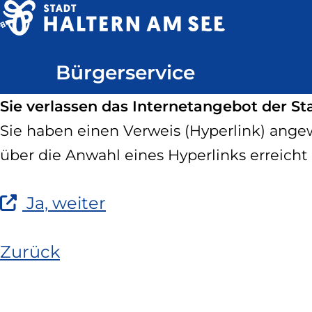
Direkt
zum
Haltern
Inhalt
Bürgerservice
am
See
Sie verlassen das Internetangebot der St
Sie haben einen Verweis (Hyperlink) angewä
über die Anwahl eines Hyperlinks erreicht 
(Link
Ja, weiter
ist
extern
Zurück
und
öffnet