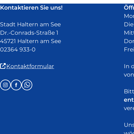
in
Kontaktieren Sie uns!
Öff
neuem
Mo
Fenster)
Stadt Haltern am See
Die
Dr.-Conrads-Straße 1
Mit
45721 Haltern am See
Don
02364 933-0
Fre
(Link
Kontaktformular
In 
ist
von
extern
Follow
Instagram
Facebook
Whatsapp
und
Bit
us
öffnet
ent
on:
in
ver
neuem
Fenster)
Uns
wöc