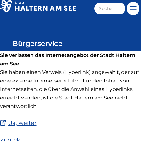
Direkt
Suche
Me
zum
Haltern
Inhalt
am
See
Bürgerservice
Sie verlassen das Internetangebot der Stadt Haltern
am See.
Sie haben einen Verweis (Hyperlink) angewählt, der auf
eine externe Internetseite führt. Für den Inhalt von
Internetseiten, die über die Anwahl eines Hyperlinks
erreicht werden, ist die Stadt Haltern am See nicht
verantwortlich.
(Link
Ja, weiter
ist
extern
Zurück