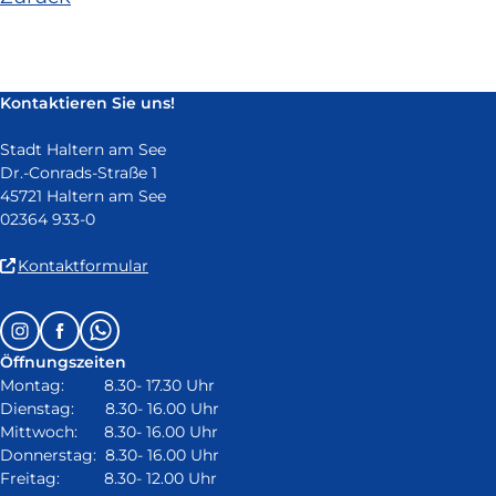
und
öffnet
in
neuem
Kontaktieren Sie uns!
Fenster)
Stadt Haltern am See
Dr.-Conrads-Straße 1
45721 Haltern am See
02364 933-0
(Link
Kontaktformular
ist
extern
Follow
Instagram
Facebook
Whatsapp
und
us
öffnet
Öffnungszeiten
on:
in
Montag: 8.30- 17.30 Uhr
neuem
Dienstag: 8.30- 16.00 Uhr
Fenster)
Mittwoch: 8.30- 16.00 Uhr
Donnerstag: 8.30- 16.00 Uhr
Freitag: 8.30- 12.00 Uhr