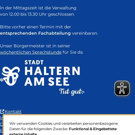
In der Mittagszeit ist die Verwaltung
von 12.00 bis 13.30 Uhr geschlossen.
Bitte vorher einen Termin mit der
entsprechenden Fachabteilung
vereinbaren.
Unser Bürgermeister ist in seiner
wöchentlichen Sprechstunde
für Sie da.
(Link
Kontakt
ist
Impressum
Wir verwenden Cookies und verarbeiten personenbezogene
extern
Datenschutz
Verwendung
Daten für die folgenden Zwecke:
Funktional & Eingebettete
und
Erklärung zur Barrierefreiheit
von
externe Inhalte
.