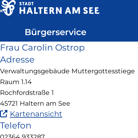
Direkt
zum
Haltern
Inhalt
Bürgerservice
am
See
Frau Carolin Ostrop
Adresse
Verwaltungsgebäude Muttergottesstiege
Raum 1.14
Rochfordstraße 1
45721 Haltern am See
(Link
Kartenansicht
ist
Telefon
extern
02364 933287