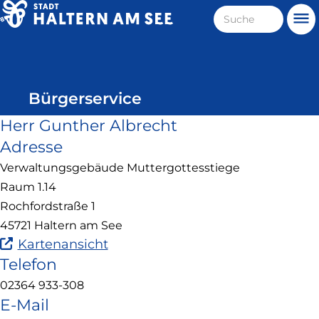
Direkt
Suche
Me
zum
Haltern
Inhalt
am
See
Bürgerservice
Herr Gunther Albrecht
Adresse
Verwaltungsgebäude Muttergottesstiege
Raum 1.14
Rochfordstraße 1
45721 Haltern am See
(Link
Kartenansicht
ist
Telefon
extern
02364 933-308
und
E-Mail
öffnet