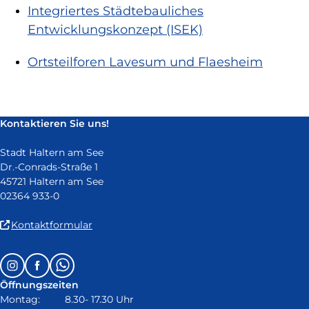
Integriertes Städtebauliches
Entwicklungskonzept (ISEK)
Ortsteilforen Lavesum und Flaesheim
Kontaktieren Sie uns!
Stadt Haltern am See
Dr.-Conrads-Straße 1
45721 Haltern am See
02364 933-0
(Link
Kontaktformular
ist
extern
Follow
Instagram
Facebook
Whatsapp
und
us
öffnet
Öffnungszeiten
on:
in
Montag: 8.30- 17.30 Uhr