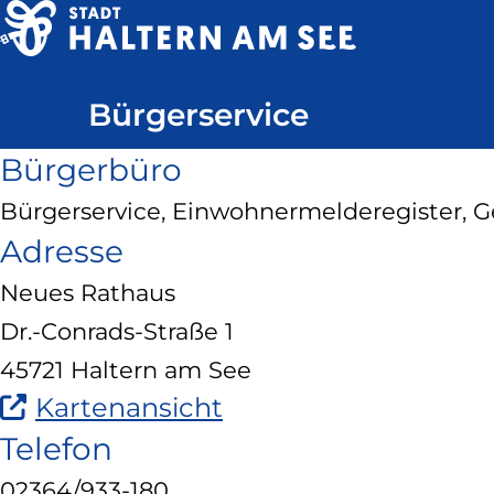
Direkt
zum
Haltern
Inhalt
Bürgerservice
am
See
Bürgerbüro
Bürgerservice, Einwohnermelderegister, 
Adresse
Neues Rathaus
Dr.-Conrads-Straße 1
45721 Haltern am See
(Link
Kartenansicht
ist
Telefon
extern
02364/933-180