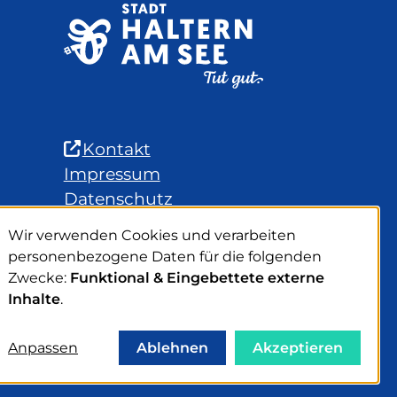
(Link
Kontakt
ist
Impressum
extern
Datenschutz
und
Erklärung zur Barrierefreiheit
Wir verwenden Cookies und verarbeiten
Verwendung
öffnet
Easy-to-Read Language
personenbezogene Daten für die folgenden
von
in
Sitemap
Zwecke:
Funktional & Eingebettete externe
personenbezogenen
neuem
FAQ
Inhalte
.
Daten
Fenster)
Cookie-Einstellungen
und
Anpassen
Ablehnen
Akzeptieren
Cookies