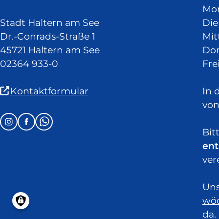
Mo
Stadt Haltern am See
Die
Dr.-Conrads-Straße 1
Mit
45721 Haltern am See
Don
02364 933-0
Fre
(Link
Kontaktformular
In 
ist
von
extern
Follow
Instagram
Facebook
Whatsapp
und
Bit
us
öffnet
ent
on:
in
ver
neuem
Fenster)
Uns
wöc
da.