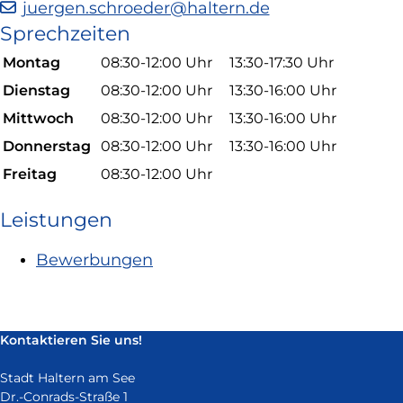
juergen.schroeder@haltern.de
in
Sprechzeiten
neuem
Fenster)
Montag
08:30-12:00 Uhr
13:30-17:30 Uhr
Dienstag
08:30-12:00 Uhr
13:30-16:00 Uhr
Mittwoch
08:30-12:00 Uhr
13:30-16:00 Uhr
Donnerstag
08:30-12:00 Uhr
13:30-16:00 Uhr
Freitag
08:30-12:00 Uhr
Leistungen
Bewerbungen
Kontaktieren Sie uns!
Stadt Haltern am See
Dr.-Conrads-Straße 1