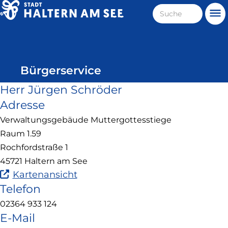
Direkt
Suche
Me
zum
Haltern
Inhalt
am
See
Bürgerservice
Herr Jürgen Schröder
Adresse
Verwaltungsgebäude Muttergottesstiege
Raum 1.59
Rochfordstraße 1
45721 Haltern am See
(Link
Kartenansicht
ist
Telefon
extern
02364 933 124
und
E-Mail
öffnet