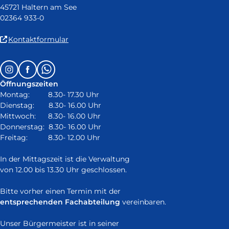
45721 Haltern am See
02364 933-0
(Link
Kontaktformular
ist
extern
Follow
Instagram
Facebook
Whatsapp
und
us
öffnet
Öffnungszeiten
on:
in
Montag: 8.30- 17.30 Uhr
neuem
Dienstag: 8.30- 16.00 Uhr
Fenster)
Mittwoch: 8.30- 16.00 Uhr
Donnerstag: 8.30- 16.00 Uhr
Freitag: 8.30- 12.00 Uhr
In der Mittagszeit ist die Verwaltung
von 12.00 bis 13.30 Uhr geschlossen.
Bitte vorher einen Termin mit der
entsprechenden Fachabteilung
vereinbaren.
Unser Bürgermeister ist in seiner