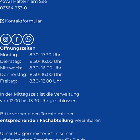
45721 Haltern am See
02364 933-0
(Link
Kontaktformular
ist
extern
Follow
Instagram
Facebook
Whatsapp
und
us
öffnet
Öffnungszeiten
on:
in
Montag: 8.30- 17.30 Uhr
neuem
Dienstag: 8.30- 16.00 Uhr
Fenster)
Mittwoch: 8.30- 16.00 Uhr
Donnerstag: 8.30- 16.00 Uhr
Freitag: 8.30- 12.00 Uhr
In der Mittagszeit ist die Verwaltung
von 12.00 bis 13.30 Uhr geschlossen.
Bitte vorher einen Termin mit der
entsprechenden Fachabteilung
vereinbaren.
Unser Bürgermeister ist in seiner
wöchentlichen Sprechstunde
für Sie da.