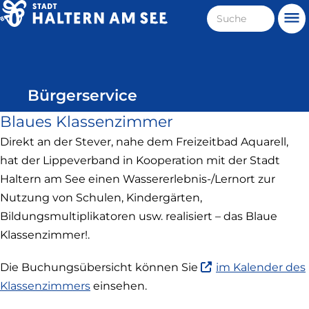
Direkt
Suche
Me
zum
Haltern
Inhalt
am
See
Bürgerservice
Blaues Klassenzimmer
Direkt an der Stever, nahe dem Freizeitbad Aquarell,
hat der Lippeverband in Kooperation mit der Stadt
Haltern am See einen Wassererlebnis-/Lernort zur
Nutzung von Schulen, Kindergärten,
Bildungsmultiplikatoren usw. realisiert – das Blaue
Klassenzimmer!.
Die Buchungsübersicht können Sie
im Kalender des
(Link
Klassenzimmers
einsehen.
ist