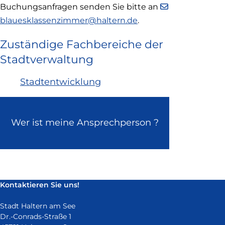
extern
Buchungsanfragen senden Sie bitte an
und
blauesklassenzimmer@haltern.de
.
öffnet
in
Zuständige Fachbereiche der
neuem
Stadtverwaltung
Fenster)
Stadtentwicklung
Wer ist meine Ansprechperson ?
Kontaktieren Sie uns!
Stadt Haltern am See
Dr.-Conrads-Straße 1