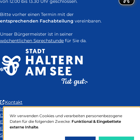
von 12.00 bis 13.30 Uhr geschlossen.
Bitte vorher einen Termin mit der
entsprechenden Fachabteilung
vereinbaren.
Unser Bürgermeister ist in seiner
wöchentlichen Sprechstunde
für Sie da.
(Link
Kontakt
ist
Impressum
extern
Datenschutz
Wir verwenden Cookies und verarbeiten personenbezogene
Verwendung
und
Erklärung zur Barrierefreiheit
Daten für die folgenden Zwecke:
Funktional & Eingebettete
von
externe Inhalte
.
öffnet
Easy-to-Read Language
personenbezogenen
in
Sitemap
Daten