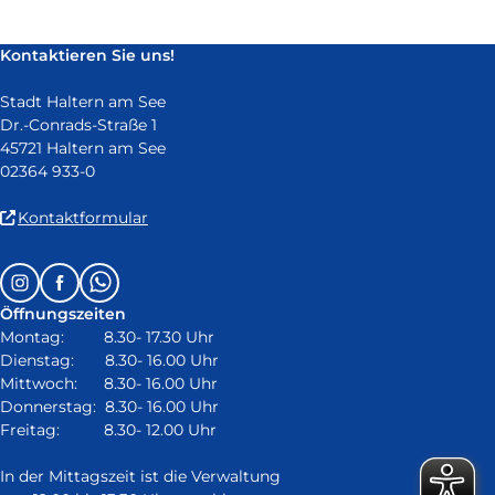
Kontaktieren Sie uns!
Stadt Haltern am See
Dr.-Conrads-Straße 1
45721 Haltern am See
02364 933-0
(Link
Kontaktformular
ist
extern
Follow
Instagram
Facebook
Whatsapp
und
us
öffnet
Öffnungszeiten
on:
in
Montag: 8.30- 17.30 Uhr
neuem
Dienstag: 8.30- 16.00 Uhr
Fenster)
Mittwoch: 8.30- 16.00 Uhr
Donnerstag: 8.30- 16.00 Uhr
Freitag: 8.30- 12.00 Uhr
In der Mittagszeit ist die Verwaltung