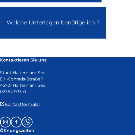
Welche Unterlagen benötige ich ?
Kontaktieren Sie uns!
Stadt Haltern am See
Dr.-Conrads-Straße 1
45721 Haltern am See
02364 933-0
(Link
Kontaktformular
ist
extern
Follow
Instagram
Facebook
Whatsapp
und
us
öffnet
Öffnungszeiten
on: