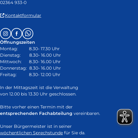
02364 933-0
(Link
Kontaktformular
ist
extern
Follow
Instagram
Facebook
Whatsapp
und
us
öffnet
Öffnungszeiten
on:
in
Montag: 8.30- 17.30 Uhr
neuem
Dienstag: 8.30- 16.00 Uhr
Fenster)
Mittwoch: 8.30- 16.00 Uhr
Donnerstag: 8.30- 16.00 Uhr
Freitag: 8.30- 12.00 Uhr
In der Mittagszeit ist die Verwaltung
von 12.00 bis 13.30 Uhr geschlossen.
Bitte vorher einen Termin mit der
entsprechenden Fachabteilung
vereinbaren.
Unser Bürgermeister ist in seiner
wöchentlichen Sprechstunde
für Sie da.