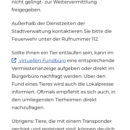
nicht gelingt- zur Weitervermittlung
und
freigegeben.
öffnet
in
Außerhalb der Dienstzeiten der
neuem
Fenster)
Stadtverwaltung kontaktieren Sie bitte die
Feuerwehr unter der Rufnummer 112.
Sollte Ihnen ein Tier entlaufen sein, kann im
(Link
virtuellen Fundbüro
eine entsprechende
ist
Vermisstenanzeige aufgeben oder direkt im
extern
Bürgerbüro nachfragt werden. Über den
und
Fund eines Tieres wird auch die Lokalpresse
öffnet
in
informiert. Oftmals empfiehlt es sich auch, in
neuem
den umliegenden Tierheimen direkt
Fenster)
nachzufragen.
Übrigens: Tiere, die mit einem Transponder
gechipt und registriert sind, können deulich