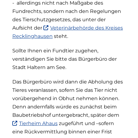
- allerdings nicht nach Maßgabe des
Fundrechts, sondern nach den Regelungen
des Tierschutzgesetzes, das unter der
Aufsicht der
Veterinärbehörde des Kreises
(Link
Recklinghausen
steht.
ist
extern
Sollte Ihnen ein Fundtier zugehen,
und
verständigen Sie bitte das Bürgerbüro der
öffnet
Stadt Haltern am See.
in
neuem
Das Bürgerbüro wird dann die Abholung des
Fenster)
Tieres veranlassen, sofern Sie das Tier nicht
vorübergehend in Obhut nehmen können.
Denn andernfalls würde es zunächst beim
Baubetriebshof untergebracht, später dem
(Link
Tierheim Ahaus
zugeführt und –sofern
ist
eine Rückvermittlung binnen einer Frist
extern