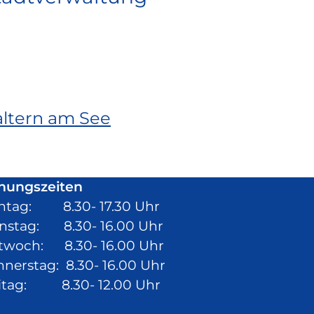
(Link
altern am See
ist
extern
und
nungszeiten
ntag: 8.30- 17.30 Uhr
öffnet
nstag: 8.30- 16.00 Uhr
in
twoch: 8.30- 16.00 Uhr
neuem
nerstag: 8.30- 16.00 Uhr
Fenster)
itag: 8.30- 12.00 Uhr