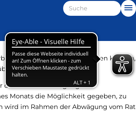
Suche
M
erbe) Grundstücke genutzt werden können,
berbaubare Fläche sein darf.
r öffentlichen Auslegung des
es Monats die Möglichkeit gegeben, zu
en wird im Rahmen der Abwägung vom Rat