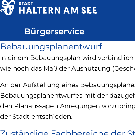
Direkt
zum
Haltern
Inhalt
Bürgerservice
am
See
Bebauungsplanentwurf
In einem Bebauungsplan wird verbindlich
wie hoch das Maß der Ausnutzung (Geschos
An der Aufstellung eines Bebauungsplanes
Bebauungsplanentwurfes mit der dazugehö
den Planaussagen Anregungen vorzubrin
der Stadt entschieden.
Zuständige Fachbereiche der S