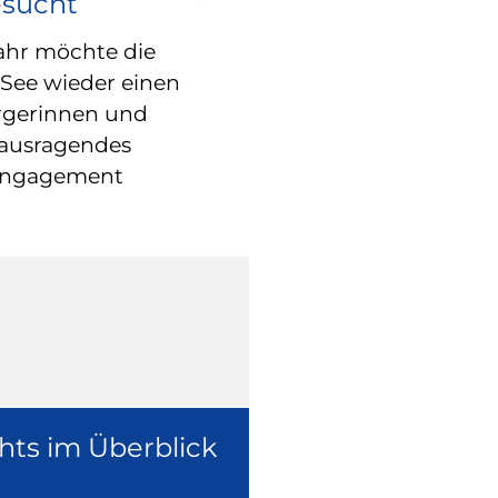
esucht
RATHAUS
Blindgänger 
ahr möchte die
 See wieder einen
entschärft –
rgerinnen und
freigegeben
rausragendes
Engagement
Die Fliegerbom
Weltkrieg in der
ist inzwischen e
worden.
hts im Überblick