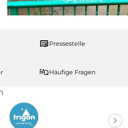
© Stadt Haltern am See
Pressestelle
r
Häufige Fragen
n