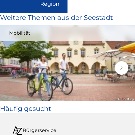
(Link
Region
ist
Weitere Themen aus der Seestadt
extern
und
Mobilität
öffnet
in
neuem
Fenster)
© P. Foelting
Häufig gesucht
Bürgerservice