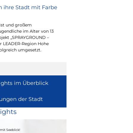
 ihre Stadt mit Farbe
Bürgerpreis Ehre
gesucht
eist und großem
Auch in diesem Jahr m
endliche im Alter von 13
wieder einen oder me
-Projekt „SPRAYGROUND –
für ihr herausragend
 der LEADER-Region Hohe
auszeichnen.
folgreich umgesetzt.
ights im Überblick
lungen der Stadt
ights
04. - 06.09.2026
mit Seeblick!
Heimatfest