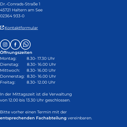
Dr.-Conrads-Straße 1
45721 Haltern am See
02364 933-0
(Link
Kontaktformular
ist
extern
Follow
Instagram
Facebook
Whatsapp
und
us
öffnet
Öffnungszeiten
on:
in
Montag: 8.30- 17.30 Uhr
neuem
Dienstag: 8.30- 16.00 Uhr
Fenster)
Mittwoch: 8.30- 16.00 Uhr
Donnerstag: 8.30- 16.00 Uhr
Freitag: 8.30- 12.00 Uhr
In der Mittagszeit ist die Verwaltung
von 12.00 bis 13.30 Uhr geschlossen.
Bitte vorher einen Termin mit der
entsprechenden Fachabteilung
vereinbaren.