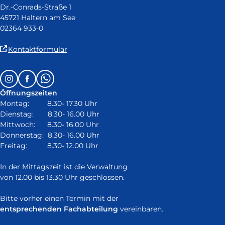
Dr.-Conrads-Straße 1
45721 Haltern am See
02364 933-0
(Link
Kontaktformular
ist
extern
Follow
Instagram
Facebook
Whatsapp
und
us
öffnet
Öffnungszeiten
on:
in
Montag: 8.30- 17.30 Uhr
neuem
Dienstag: 8.30- 16.00 Uhr
Fenster)
Mittwoch: 8.30- 16.00 Uhr
Donnerstag: 8.30- 16.00 Uhr
Freitag: 8.30- 12.00 Uhr
In der Mittagszeit ist die Verwaltung
von 12.00 bis 13.30 Uhr geschlossen.
Bitte vorher einen Termin mit der
entsprechenden Fachabteilung
vereinbaren.