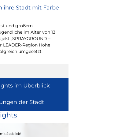
 ihre Stadt mit Farbe
Bürgerpreis Ehre
gesucht
eist und großem
Auch in diesem Jahr m
endliche im Alter von 13
wieder einen oder me
-Projekt „SPRAYGROUND –
für ihr herausragend
 der LEADER-Region Hohe
auszeichnen.
folgreich umgesetzt.
ights im Überblick
lungen der Stadt
ights
04. - 06.09.2026
mit Seeblick!
Heimatfest