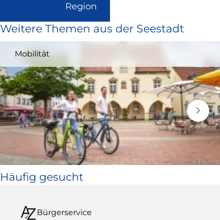
(Link
Region
ist
Weitere Themen aus der Seestadt
extern
und
Mobilität
öffnet
in
neuem
Fenster)
© P. Foelting
Häufig gesucht
Bürgerservice