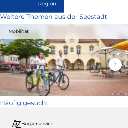
(Link
Region
ist
Weitere Themen aus der Seestadt
extern
und
Mobilität
öffnet
in
neuem
Fenster)
© P. Foelting
Häufig gesucht
Bürgerservice