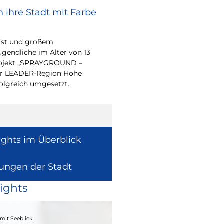
 ihre Stadt mit Farbe
Renovierungsarbe
Sommerferien
eist und großem
Während der Sommerfe
endliche im Alter von 13
See die unterrichtsfrei
-Projekt „SPRAYGROUND –
Modernisierungs-, Re
 der LEADER-Region Hohe
Instandhaltungsarbeite
folgreich umgesetzt.
Gebäuden umzusetzen
ights im Überblick
lungen der Stadt
ights
04. - 06.09.2026
mit Seeblick!
Heimatfest