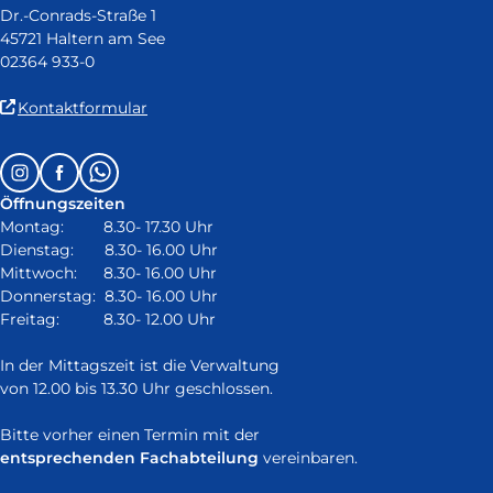
Dr.-Conrads-Straße 1
45721 Haltern am See
02364 933-0
(Link
Kontaktformular
ist
extern
Follow
Instagram
Facebook
Whatsapp
und
us
öffnet
Öffnungszeiten
on:
in
Montag: 8.30- 17.30 Uhr
neuem
Dienstag: 8.30- 16.00 Uhr
Fenster)
Mittwoch: 8.30- 16.00 Uhr
Donnerstag: 8.30- 16.00 Uhr
Freitag: 8.30- 12.00 Uhr
In der Mittagszeit ist die Verwaltung
von 12.00 bis 13.30 Uhr geschlossen.
Bitte vorher einen Termin mit der
entsprechenden Fachabteilung
vereinbaren.