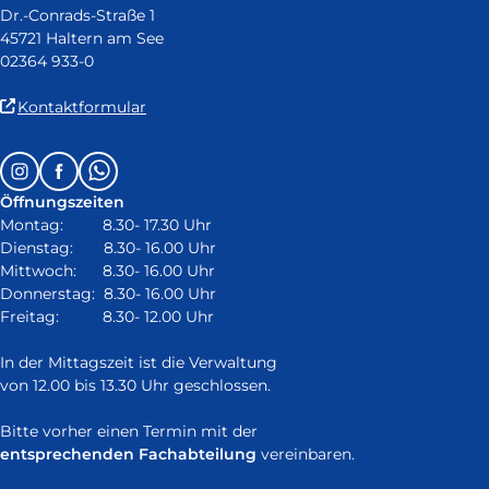
Dr.-Conrads-Straße 1
45721 Haltern am See
02364 933-0
(Link
Kontaktformular
ist
extern
Follow
Instagram
Facebook
Whatsapp
und
us
öffnet
Öffnungszeiten
on:
in
Montag: 8.30- 17.30 Uhr
neuem
Dienstag: 8.30- 16.00 Uhr
Fenster)
Mittwoch: 8.30- 16.00 Uhr
Donnerstag: 8.30- 16.00 Uhr
Freitag: 8.30- 12.00 Uhr
In der Mittagszeit ist die Verwaltung
von 12.00 bis 13.30 Uhr geschlossen.
Bitte vorher einen Termin mit der
entsprechenden Fachabteilung
vereinbaren.