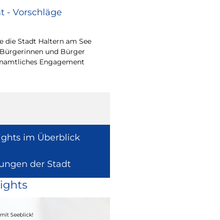
 - Vorschläge
Renovierungsarbe
Sommerferien
 die Stadt Haltern am See
Während der Sommerfe
 Bürgerinnen und Bürger
See die unterrichtsfrei
renamtliches Engagement
Modernisierungs-, Re
Instandhaltungsarbeite
Gebäuden umzusetzen
ights im Überblick
lungen der Stadt
ights
04. - 06.09.2026
mit Seeblick!
Heimatfest