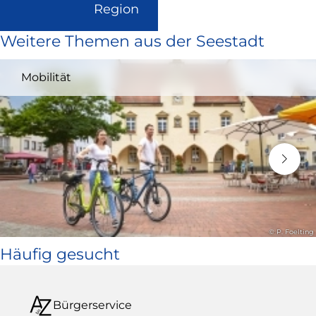
(Link
Region
ist
Weitere Themen aus der Seestadt
extern
und
Mobilität
öffnet
in
neuem
Fenster)
© P. Foelting
Häufig gesucht
Bürgerservice