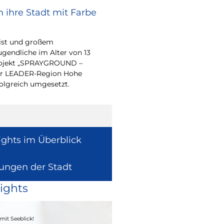
 ihre Stadt mit Farbe
Renovierungsarbe
Sommerferien
eist und großem
Während der Sommerfe
endliche im Alter von 13
See die unterrichtsfrei
-Projekt „SPRAYGROUND –
Modernisierungs-, Re
 der LEADER-Region Hohe
Instandhaltungsarbeite
folgreich umgesetzt.
Gebäuden umzusetzen
ights im Überblick
lungen der Stadt
ights
04. - 06.09.2026
mit Seeblick!
Heimatfest