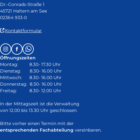
Dr.-Conrads-Straße 1
45721 Haltern am See
02364 933-0
(Link
Kontaktformular
ist
extern
Follow
Instagram
Facebook
Whatsapp
und
us
öffnet
Öffnungszeiten
on:
in
Montag: 8.30- 17.30 Uhr
neuem
Dienstag: 8.30- 16.00 Uhr
Fenster)
Mittwoch: 8.30- 16.00 Uhr
Donnerstag: 8.30- 16.00 Uhr
Freitag: 8.30- 12.00 Uhr
In der Mittagszeit ist die Verwaltung
von 12.00 bis 13.30 Uhr geschlossen.
Bitte vorher einen Termin mit der
entsprechenden Fachabteilung
vereinbaren.