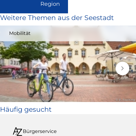
(Link
Region
ist
Weitere Themen aus der Seestadt
extern
und
Mobilität
öffnet
in
neuem
Fenster)
© P. Foelting
Häufig gesucht
Bürgerservice