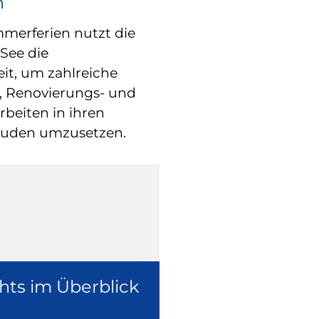
n
RATHAUS
Blindgänger 
erferien nutzt die
See die
entschärft –
eit, um zahlreiche
freigegeben
, Renovierungs- und
beiten in ihren
Die Fliegerbom
äuden umzusetzen.
Weltkrieg in der
ist inzwischen e
worden.
hts im Überblick