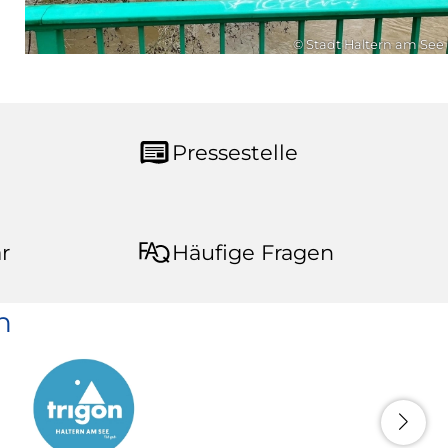
© Stadt Haltern am See
Pressestelle
r
Häufige Fragen
n