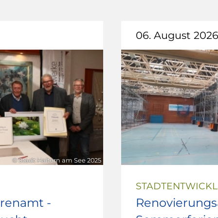
06. August 202
© Stadt Haltern am See 2025
STADTENTWICK
hrenamt -
Renovierungsa