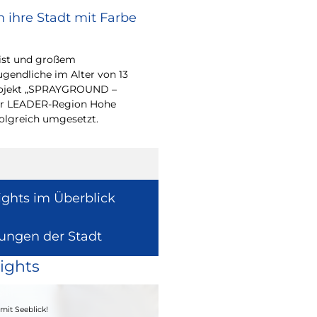
 ihre Stadt mit Farbe
Renovierungsarbe
Sommerferien
eist und großem
Während der Sommerfe
endliche im Alter von 13
See die unterrichtsfrei
-Projekt „SPRAYGROUND –
Modernisierungs-, Re
 der LEADER-Region Hohe
Instandhaltungsarbeite
folgreich umgesetzt.
Gebäuden umzusetzen
ights im Überblick
lungen der Stadt
ights
04. - 06.09.2026
mit Seeblick!
Heimatfest