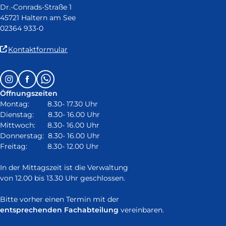
Dr.-Conrads-Straße 1
45721 Haltern am See
02364 933-0
(Link
Kontaktformular
ist
extern
Follow
Instagram
Facebook
Whatsapp
und
us
öffnet
Öffnungszeiten
on:
in
Montag: 8.30- 17.30 Uhr
neuem
Dienstag: 8.30- 16.00 Uhr
Fenster)
Mittwoch: 8.30- 16.00 Uhr
Donnerstag: 8.30- 16.00 Uhr
Freitag: 8.30- 12.00 Uhr
In der Mittagszeit ist die Verwaltung
von 12.00 bis 13.30 Uhr geschlossen.
Bitte vorher einen Termin mit der
entsprechenden Fachabteilung
vereinbaren.