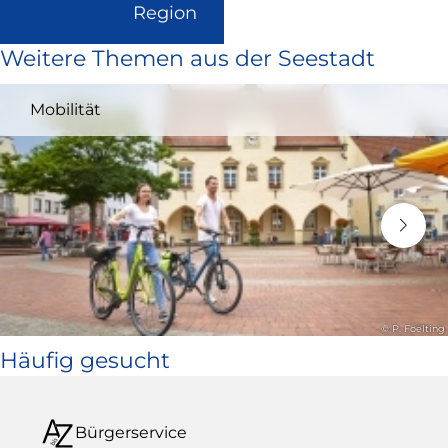
(Link
Region
ist
Weitere Themen aus der Seestadt
extern
und
Mobilität
öffnet
in
neuem
Fenster)
© P. Foelting
Häufig gesucht
Bürgerservice