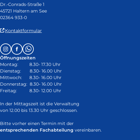
Dr.-Conrads-Straße 1
45721 Haltern am See
02364 933-0
(Link
Kontaktformular
ist
extern
Follow
Instagram
Facebook
Whatsapp
und
us
öffnet
Öffnungszeiten
on:
in
Montag: 8.30- 17.30 Uhr
neuem
Dienstag: 8.30- 16.00 Uhr
Fenster)
Mittwoch: 8.30- 16.00 Uhr
Donnerstag: 8.30- 16.00 Uhr
Freitag: 8.30- 12.00 Uhr
In der Mittagszeit ist die Verwaltung
von 12.00 bis 13.30 Uhr geschlossen.
Bitte vorher einen Termin mit der
entsprechenden Fachabteilung
vereinbaren.