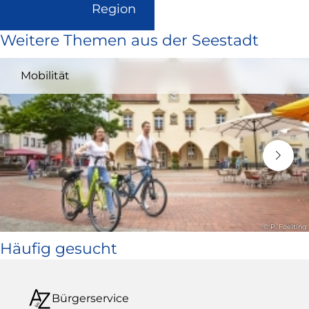
(Link
Region
ist
Weitere Themen aus der Seestadt
extern
und
Mobilität
öffnet
in
neuem
Fenster)
© P. Foelting
Häufig gesucht
Bürgerservice