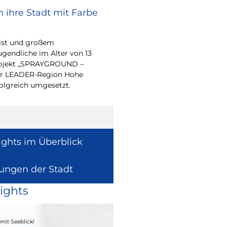
 ihre Stadt mit Farbe
Bürgerpreis Ehre
gesucht
eist und großem
Auch in diesem Jahr m
endliche im Alter von 13
wieder einen oder me
-Projekt „SPRAYGROUND –
für ihr herausragend
 der LEADER-Region Hohe
auszeichnen.
folgreich umgesetzt.
ights im Überblick
lungen der Stadt
ights
04. - 06.09.2026
mit Seeblick!
Heimatfest