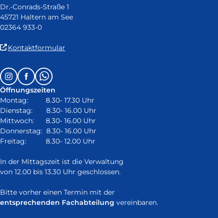
Dr.-Conrads-Straße 1
45721 Haltern am See
02364 933-0
(Link
Kontaktformular
ist
extern
Follow
Instagram
Facebook
Whatsapp
und
us
öffnet
Öffnungszeiten
on:
in
Montag: 8.30- 17.30 Uhr
neuem
Dienstag: 8.30- 16.00 Uhr
Fenster)
Mittwoch: 8.30- 16.00 Uhr
Donnerstag: 8.30- 16.00 Uhr
Freitag: 8.30- 12.00 Uhr
In der Mittagszeit ist die Verwaltung
von 12.00 bis 13.30 Uhr geschlossen.
Bitte vorher einen Termin mit der
entsprechenden Fachabteilung
vereinbaren.