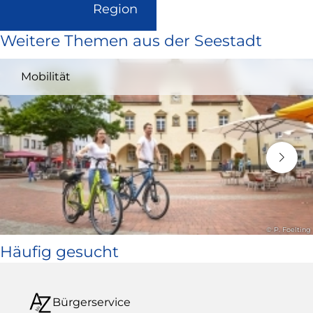
(Link
Region
ist
Weitere Themen aus der Seestadt
extern
und
Mobilität
öffnet
in
neuem
Fenster)
© P. Foelting
Häufig gesucht
Bürgerservice