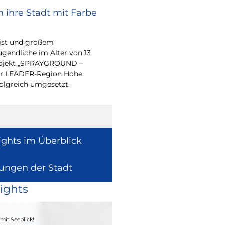
 ihre Stadt mit Farbe
Renovierungsarbe
Sommerferien
eist und großem
Während der Sommerfe
endliche im Alter von 13
See die unterrichtsfrei
-Projekt „SPRAYGROUND –
Modernisierungs-, Re
 der LEADER-Region Hohe
Instandhaltungsarbeite
folgreich umgesetzt.
Gebäuden umzusetzen
ights im Überblick
lungen der Stadt
ights
04. - 06.09.2026
mit Seeblick!
Heimatfest