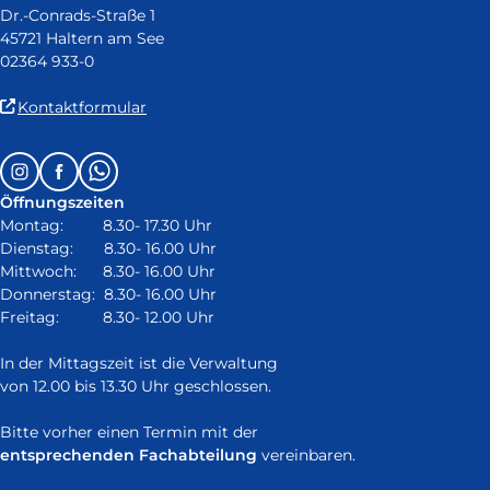
Dr.-Conrads-Straße 1
45721 Haltern am See
02364 933-0
(Link
Kontaktformular
ist
extern
Follow
Instagram
Facebook
Whatsapp
und
us
öffnet
Öffnungszeiten
on:
in
Montag: 8.30- 17.30 Uhr
neuem
Dienstag: 8.30- 16.00 Uhr
Fenster)
Mittwoch: 8.30- 16.00 Uhr
Donnerstag: 8.30- 16.00 Uhr
Freitag: 8.30- 12.00 Uhr
In der Mittagszeit ist die Verwaltung
von 12.00 bis 13.30 Uhr geschlossen.
Bitte vorher einen Termin mit der
entsprechenden Fachabteilung
vereinbaren.