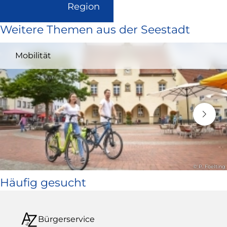
(Link
Region
ist
Weitere Themen aus der Seestadt
extern
und
Mobilität
öffnet
in
neuem
Fenster)
© P. Foelting
Häufig gesucht
Bürgerservice